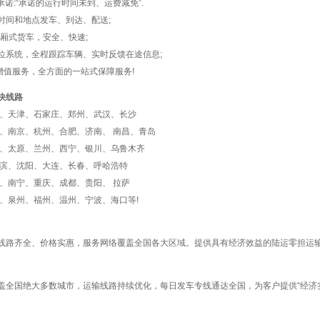
承诺:“承诺的运行时间未到、运费减免”.
的时间和地点发车、到达、配送;
VO厢式货车，安全、快速;
定位系统，全程跟踪车辆、实时反馈在途信息;
的增值服务，全方面的一站式保障服务!
快线路
京、天津、石家庄、郑州、武汉、长沙
海、南京、杭州、合肥、济南、 南昌、青岛
安、太原、兰州、西宁、银川、乌鲁木齐
尔滨、沈阳、大连、长春、呼哈浩特
明、南宁、重庆、成都、贵阳、 拉萨
门、泉州、福州、温州、宁波、海口等!
线路齐全、价格实惠，服务网络覆盖全国各大区域。提供具有经济效益的陆运零担运
盖全国绝大多数城市，运输线路持续优化，每日发车专线通达全国，为客户提供“经济