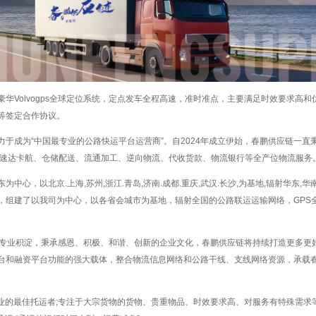
豪华Volvogps全球定位系统，定点发车全程高速，准时准点，主要满足时效要求高和
等签定合作协议。
力于成为“中国最专业的公路快运平台运营商”。自2024年成立伊始，春鹏供应链一
、速达卡航、仓储配送、流通加工、逆向物流、代收货款、物流银行等全产位物流服务
为中心，以北京.上海,苏州,浙江.青岛,济南.成都.重庆,武汉.长沙,为基地,辐射华东
，组建了以我司为中心，以各省会城市为基地，辐射全国的公路联运运输网络，GPS
。
的专业积淀，秉承感恩、积极、和谐、创新的企业文化，春鹏供应链将持续打造更多更
台和融资平台功能的强大载体，整合物流信息网络和公路干线、支线网络资源，承载
企业的最佳托运者;专注于大宗货物的货物、贵重物品、时效要求高、对服务有特殊需求