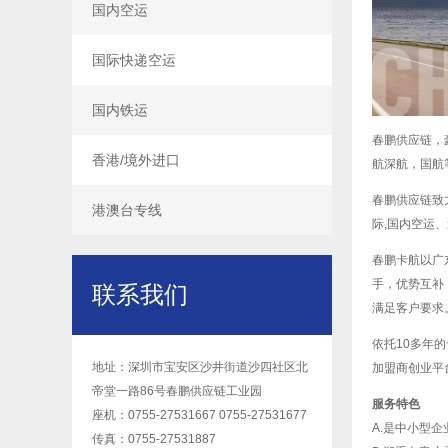
国内空运
国际快递空运
国内铁运
春鹏供应链，
香港/境外进口
航深航，国航
春鹏供应链致
港澳台专线
际,国内空运
春鹏卡航以广东
手，优势互补
联系我们
满足客户要求
依托10多年
地址：深圳市宝安区沙井街道沙四社区北
加盟商创业平
帝堂一路86号春鹏供应链工业园
服务特色
座机：0755-27531667 0755-27531677
A.是中小型
传真：0755-27531887