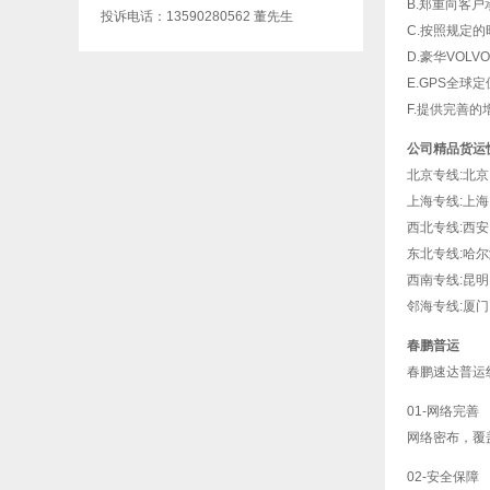
B.郑重向客户
投诉电话：13590280562 董先生
C.按照规定
D.豪华VOL
E.GPS全球
F.提供完善
公司精品货运
北京专线:北
上海专线:上
西北专线:西
东北专线:哈
西南专线:昆
邻海专线:厦
春鹏普运
春鹏速达普运
01-网络完善
网络密布，覆
02-安全保障